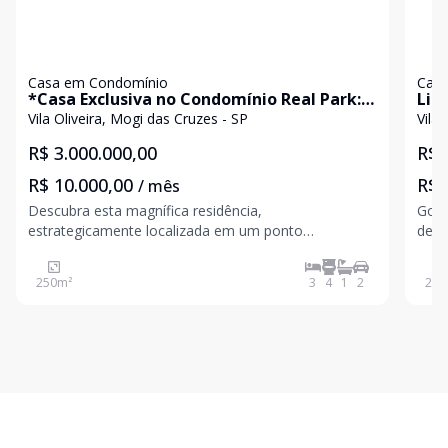
Casa em Condomínio
Casa
*Casa Exclusiva no Condomínio Real Park:
Lin
Luxo, Conforto e Sustentabilidade*
Vila Oliveira, Mogi das Cruzes - SP
Vila
R$ 3.000.000,00
R$ 
R$ 10.000,00
R$ 
/ mês
Descubra esta magnífica residência,
Gost
estrategicamente localizada em um ponto
de M
privilegiado dentro do renomado Condomínio Real
suas necess
Park. Com uma vista deslumbrante e acesso direto à
comp
250
m²
3
4
1
2
243
praça de esportes e ao lago, esta propriedade
poli
oferece o cenário ideal para quem
beac