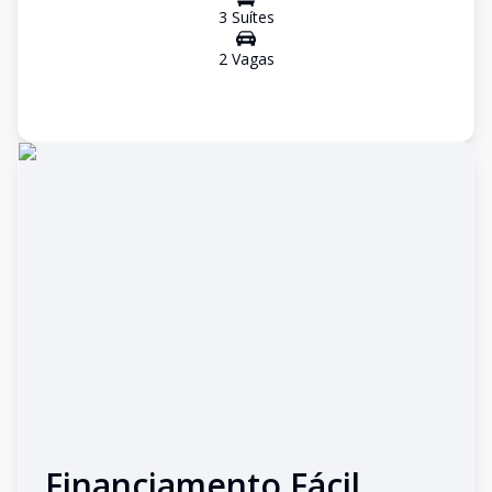
3
Suíte
s
2
Vaga
s
Financiamento Fácil