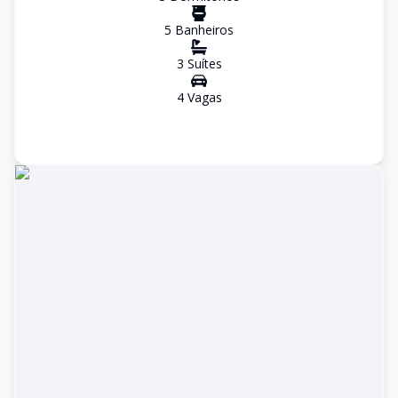
5
Banheiro
s
3
Suíte
s
4
Vaga
s