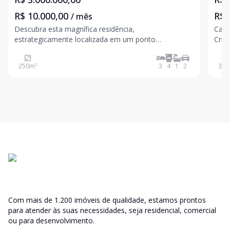
R$ 10.000,00
R$ 
/ mês
Descubra esta magnífica residência,
Casa
estrategicamente localizada em um ponto
Cruzes Área do Lote: 269,50 m² Ár
privilegiado dentro do renomado Condomínio Real
m² Essa incrível casa no Residencial Real Park
Park. Com uma vista deslumbrante e acesso direto à
ofer
250
m²
3
4
1
2
350
praça de esportes e ao lago, esta propriedade
oferece o cenário ideal para quem
Com mais de 1.200 imóveis de qualidade, estamos prontos
para atender às suas necessidades, seja residencial, comercial
ou para desenvolvimento.