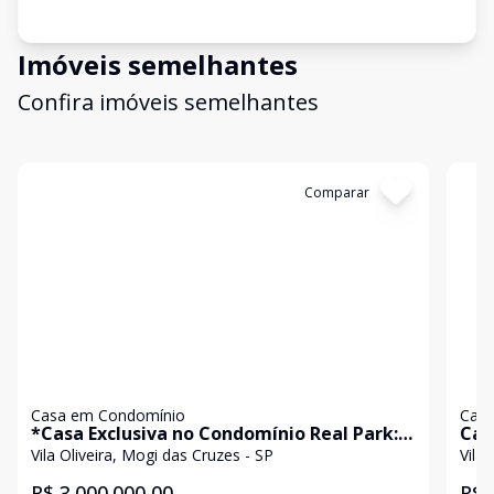
Imóveis semelhantes
Confira imóveis semelhantes
Cód:
3153
Comparar
Có
Casa em Condomínio
Casa
*Casa Exclusiva no Condomínio Real Park:
Cas
Luxo, Conforto e Sustentabilidade*
Rea
Vila Oliveira, Mogi das Cruzes - SP
Vila
R$ 3.000.000,00
R$ 