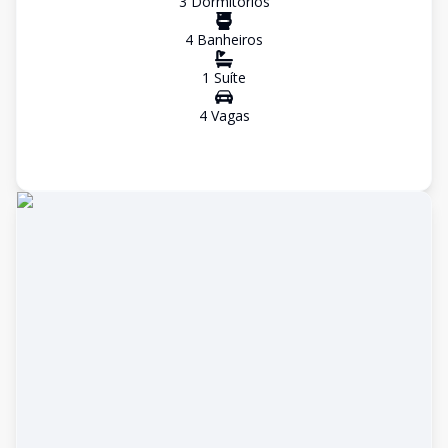
3
Dormitório
s
4
Banheiro
s
1
Suíte
4
Vaga
s