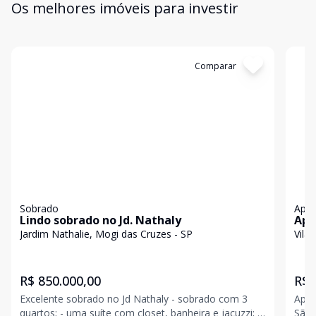
Os melhores imóveis para investir
Cód:
5638
Comparar
Có
Sobrado
Apa
Lindo sobrado no Jd. Nathaly
Apa
Jardim Nathalie, Mogi das Cruzes - SP
Vila
R$ 850.000,00
R$ 
Excelente sobrado no Jd Nathaly - sobrado com 3
Apar
quartos; - uma suíte com closet, banheira e jacuzzi; -
São Paulo: - 55 m