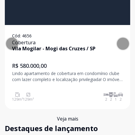
Cód:
4656
Cobertura
Vila Mogilar
-
Mogi das Cruzes
/
SP
R$ 580.000,00
Lindo apartamento de cobertura em condomínio clube
com lazer completo e localização privilegiada! O imóvel
oferece: 2 salas espaçosas, perfeitas para ambientes
distintos Cozinha com planejados Área de serviço
estendida com divisória de vidro
129
m²
129
m²
2
2
1
2
Veja mais
Destaques de lançamento