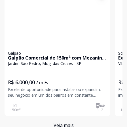
Galpão
Sob
Galpão Comercial de 150m² com Mezanino
Exc
e Vitrine - César de Souza, Mogi das Cruz
Jardim São Pedro, Mogi das Cruzes - SP
Vila
R$ 6.000,00
R$ 
/ mês
Excelente oportunidade para instalar ou expandir o
Excele
seu negócio em um dos bairros em constante
imóv
crescimento de Mogi das Cruzes! Este galpão
idea
comercial de 150 m² foi projetado para oferecer
dorm
150
m²
3
2
179
versatilidade, funcionalidade e grande visibilidade
cozi
para a sua emp
jard
Veja mais