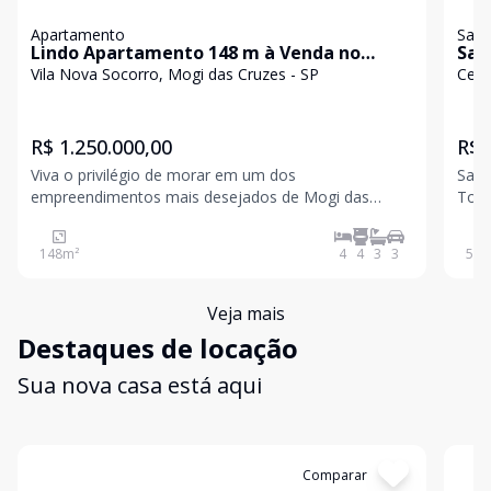
Apartamento
Sala
Lindo Apartamento 148 m à Venda no
Sal
Edifício Home Club | Mogi das Cruzes
Tow
Vila Nova Socorro, Mogi das Cruzes - SP
Cent
R$ 1.250.000,00
R$ 
Viva o privilégio de morar em um dos
Sala
empreendimentos mais desejados de Mogi das
Towe
Cruzes, onde conforto, sofisticação e qualidade de
Cruz
vida se encontram em perfeita harmonia. Com 148
da E
148
m²
4
4
3
3
58
m
m² de área privativa, este belíssimo apartamento
acesso
oferece uma planta moder
pa
Veja mais
Destaques de locação
Sua nova casa está aqui
Cód:
5640
Comparar
Có