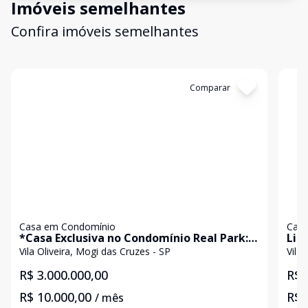
Imóveis semelhantes
Confira imóveis semelhantes
Cód:
3153
Comparar
Có
Casa em Condomínio
Casa
*Casa Exclusiva no Condomínio Real Park:
Lin
Luxo, Conforto e Sustentabilidade*
Vila Oliveira, Mogi das Cruzes - SP
Vila
R$ 3.000.000,00
R$ 
R$ 10.000,00
R$ 
/ mês