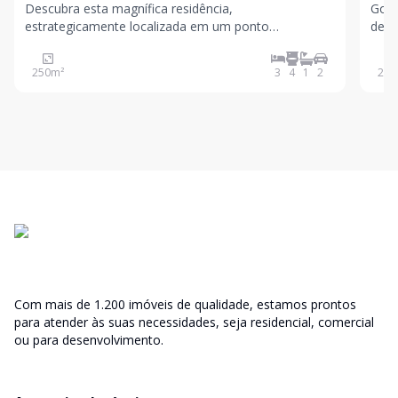
Descubra esta magnífica residência,
Gost
estrategicamente localizada em um ponto
de M
privilegiado dentro do renomado Condomínio Real
suas necess
Park. Com uma vista deslumbrante e acesso direto à
comp
250
m²
3
4
1
2
243
praça de esportes e ao lago, esta propriedade
poli
oferece o cenário ideal para quem
beac
Com mais de 1.200 imóveis de qualidade, estamos prontos
para atender às suas necessidades, seja residencial, comercial
ou para desenvolvimento.