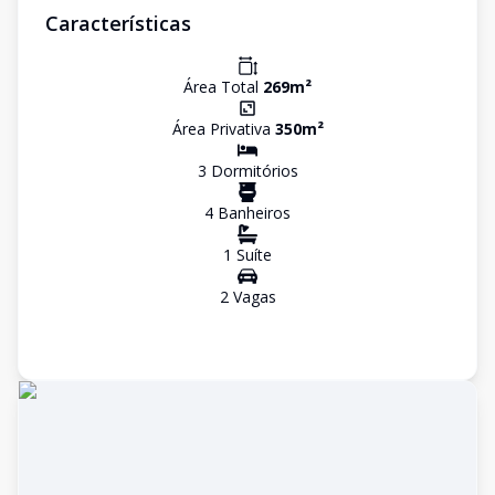
Características
Área Total
269
m²
Área Privativa
350
m²
3
Dormitório
s
4
Banheiro
s
1
Suíte
2
Vaga
s