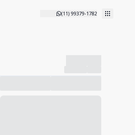
(11) 99379-1782
-------------
Compartilhar
Favorito