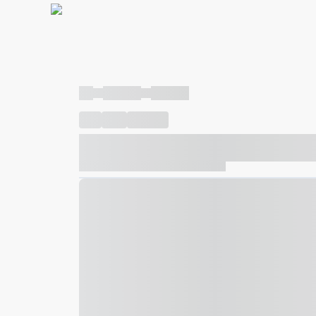
----
----- -----
----- -----
----
-----
---- ------
----- ----- -- ------ ---- ---- -- ---
----- ----- -- ------ ----- ----- -- ------