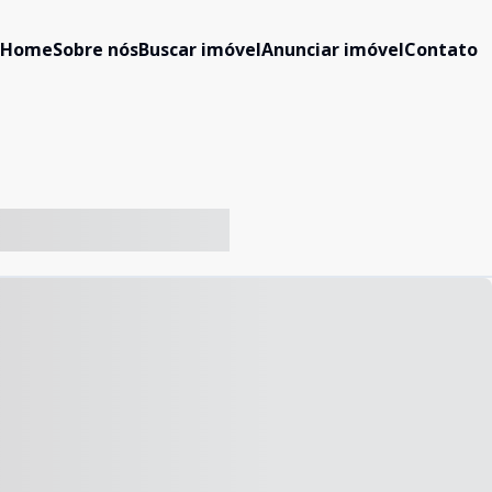
Home
Sobre nós
Buscar imóvel
Anunciar imóvel
Contato
-- ----- ----- --- ------