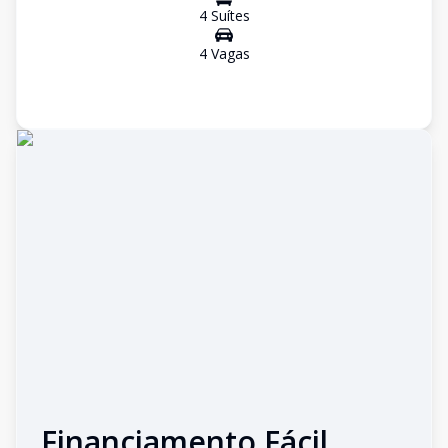
4
Suíte
s
4
Vaga
s
Financiamento Fácil