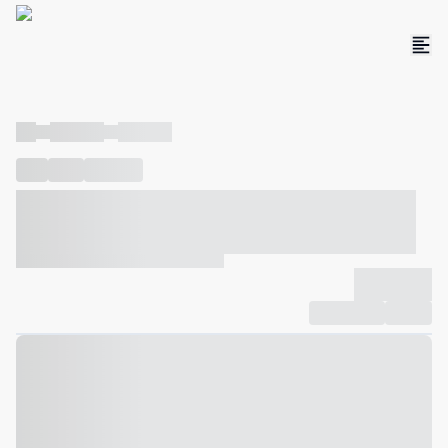
----
----- -----
----- -----
----
-----
---- ------
----- ----- -- ------ ---- ---- -- ----- ----- -----
--- ------
----- ----- -- ------ ----- ----- -- ------
-------------
Compartilhar
Favorito