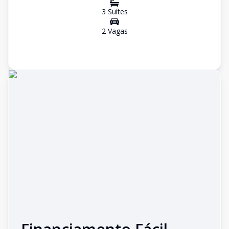
3
Suíte
s
2
Vaga
s