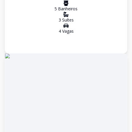
5
Banheiro
s
3
Suíte
s
4
Vaga
s