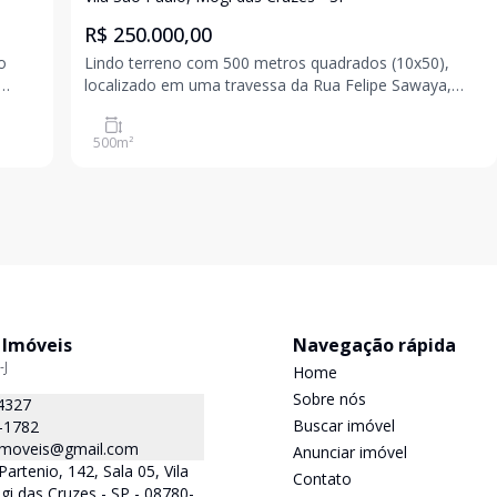
R$ 250.000,00
o
Lindo terreno com 500 metros quadrados (10x50),
localizado em uma travessa da Rua Felipe Sawaya,
próximo á escolas, comércio, transporte e o CEMPRE.
500
m²
 Imóveis
Navegação rápida
-J
Home
Sobre nós
4327
Buscar imóvel
-1782
.imoveis@gmail.com
Anunciar imóvel
Partenio, 142, Sala 05, Vila
Contato
gi das Cruzes - SP - 08780-