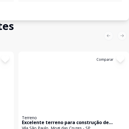
tes
Previous sl
Nex
Cód:
3221
Comparar
Terreno
Excelente terreno para construção de
Villagio
Vila São Paulo, Mogi das Cruzes - SP