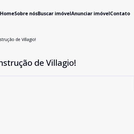
Home
Sobre nós
Buscar imóvel
Anunciar imóvel
Contato
trução de Villagio!
strução de Villagio!