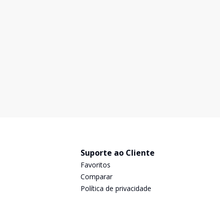
R$ 750.000,00
Excelente oportunidade de lote no Botujuru, com
localização privilegiada com 1.500m².. sendo 30 de
frente e 50 de fundo. Ótimo para Construtores
1500
m²
Suporte ao Cliente
Favoritos
Comparar
Política de privacidade