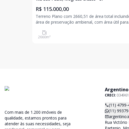
R$ 115.000,00
Terreno Plano com 2660,51 de área total incluind
área de preservação ambienal, com área útil para
construção de aproximadamente 800m2
Documentação
2660
m²
Argentino
CRECI:
034961
(11) 4799-
(11) 99379
Com mais de 1.200 imóveis de
argentino
qualidade, estamos prontos para
Rua Victório 
atender às suas necessidades, seja
Partenio, Mo