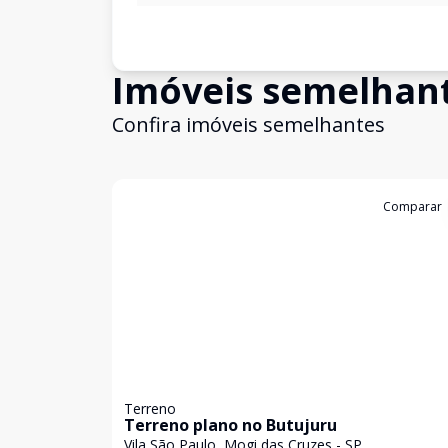
Imóveis semelhan
Confira imóveis semelhantes
Cód:
5207
Comparar
Terreno
Terreno plano no Butujuru
Vila São Paulo, Mogi das Cruzes - SP