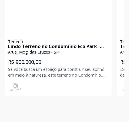
Terreno
Terr
Lindo Terreno no Condomínio Eco Park -
Ter
430m² cercado por reserva florestal
pad
Aruã, Mogi das Cruzes - SP
Aruã
R$ 900.000,00
R$ 
Se você busca um espaço para construir seu sonho
Desf
em meio à natureza, este terreno no Condomínio
de t
Eco Park é a escolha perfeita! Com 430 metros
Este
quadra
430
m²
300