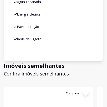
Água Encanada
Energia Elétrica
Pavimentação
Rede de Esgoto
Imóveis semelhantes
Confira imóveis semelhantes
Cód:
4886
Comparar
Có