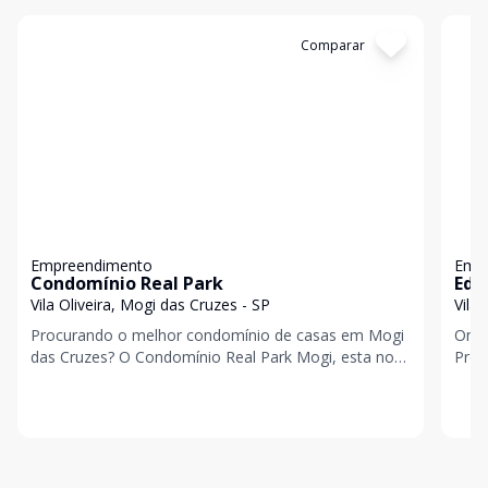
Cód:
1756
Comparar
Có
Empreendimento
Emp
Condomínio Real Park
Edi
Vila Oliveira, Mogi das Cruzes - SP
Vila
Procurando o melhor condomínio de casas em Mogi
Onde
das Cruzes? O Condomínio Real Park Mogi, esta no
Proj
topo na cidade, pelos seguintes pontos positivos: S
Mati
Olive