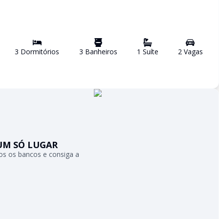
3
Dormitório
s
3
Banheiro
s
1
Suíte
2
Vaga
s
UM SÓ LUGAR
s os bancos e consiga a