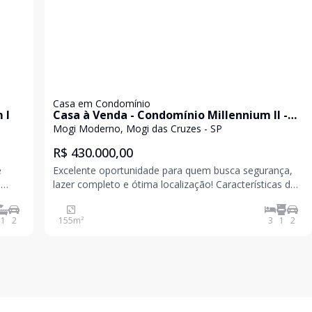
Casa em Condomínio
 I
Casa à Venda - Condomínio Millennium II -
Mogi das Cruzes.
Mogi Moderno, Mogi das Cruzes - SP
R$ 430.000,00
e
Excelente oportunidade para quem busca segurança,
3
lazer completo e ótima localização! Características do
ha
Imóvel: 3 dormitórios (sendo 1 no pavi
1
2
155
m²
3
1
2
gur