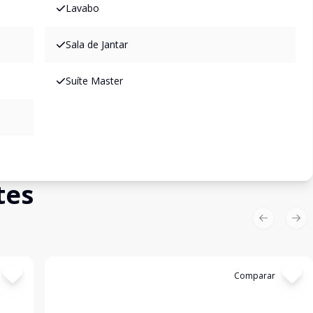
Lavabo
Sala de Jantar
Suíte Master
tes
Previous sl
Nex
Cód:
5285
Comparar