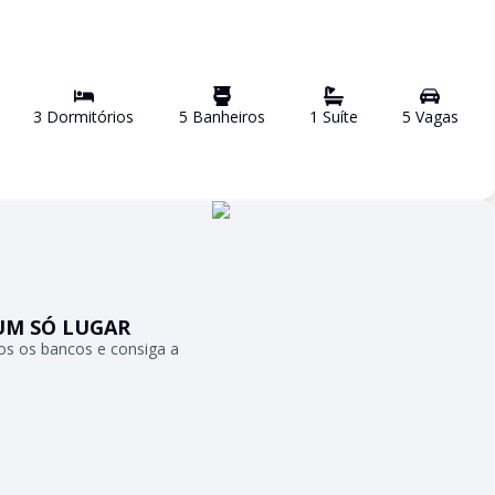
3
Dormitório
s
5
Banheiro
s
1
Suíte
5
Vaga
s
UM SÓ LUGAR
s os bancos e consiga a