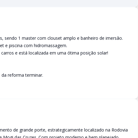
s, sendo 1 master com clouset amplo e banheiro de imersão.
rmet e piscina com hidromassagem.
carros e está localizada em uma ótima posição solar!
s da reforma terminar.
nto de grande porte, estrategicamente localizado na Rodovia
de Mogi das Cruzes. Com projeto moderno e bem planejado,