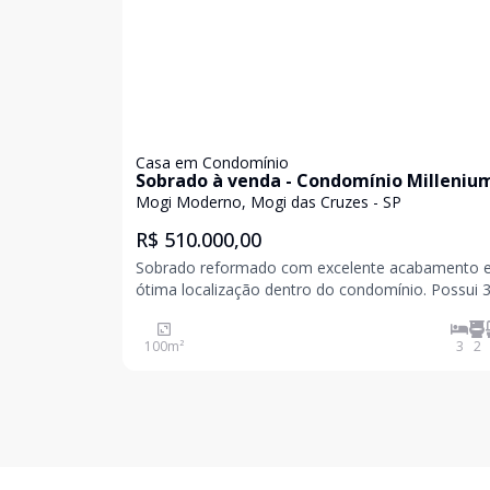
Casa em Condomínio
Sobrado à venda - Condomínio Millenium
Mogi Moderno, Mogi das Cruzes - SP
R$ 510.000,00
Sobrado reformado com excelente acabamento 
ótima localização dentro do condomínio. Possui 
dormitórios, sendo 1 suíte, 2 salas amplas, cozin
planejada, churrasqueira e 2 vagas de garagem. Imóvel
100
m²
3
2
ideal para quem busca conforto, praticidade e se