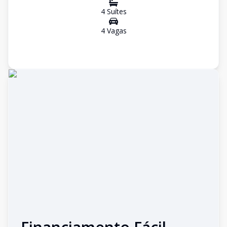
4
Suíte
s
4
Vaga
s