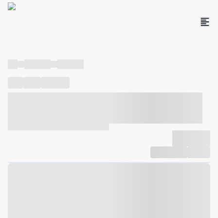
----
----- -----
----- -----
----
-----
---- ------
----- ----- -- ------ ---- ---- -- ----- ----- -----
--- ------
----- ----- -- ------ ----- ----- -- ------
-------------
Compartilhar
Favorito