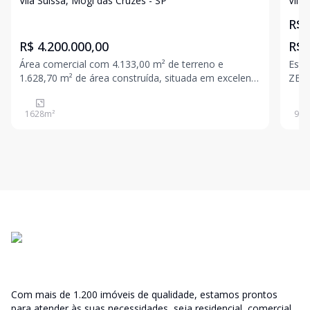
Excelente Localização!
Vila Suissa, Mogi das Cruzes - SP
Vila
R$ 
R$ 4.200.000,00
R$ 
Área comercial com 4.133,00 m² de terreno e
Este
1.628,70 m² de área construída, situada em excelente
ZEDE
localização, com fácil acesso e ótima visibilidade. I
uma 
apro
1628
m²
95
m
Com mais de 1.200 imóveis de qualidade, estamos prontos
para atender às suas necessidades, seja residencial, comercial