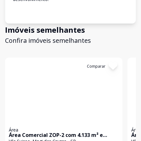
Imóveis semelhantes
Confira imóveis semelhantes
Cód:
3423
Comparar
Có
Área
Área
Área Comercial ZOP-2 com 4.133 m² e
Área