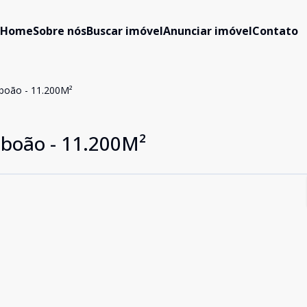
Home
Sobre nós
Buscar imóvel
Anunciar imóvel
Contato
aboão - 11.200M²
aboão - 11.200M²