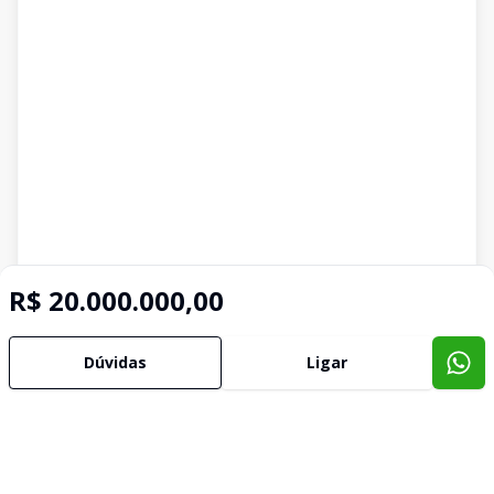
R$ 20.000.000,00
Imóveis semelhantes
Confira imóveis semelhantes
Dúvidas
Ligar
Cód:
4158
Comparar