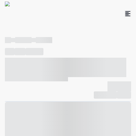
----
----- -----
----- -----
----
-----
---- ------
----- ----- -- ------ ---- ---- -- ----- ----- -----
--- ------
----- ----- -- ------ ----- ----- -- ------
-------------
Compartilhar
Favorito