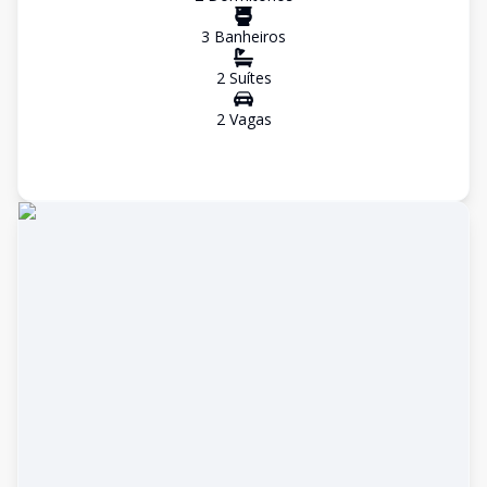
3
Banheiro
s
2
Suíte
s
2
Vaga
s