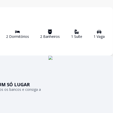
2
Dormitório
s
2
Banheiro
s
1
Suíte
1
Vaga
UM SÓ LUGAR
s os bancos e consiga a