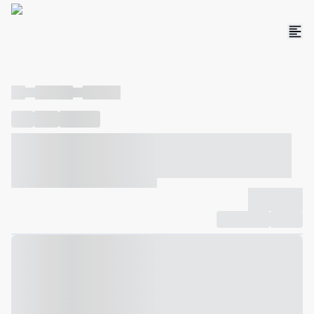
----
----- -----
----- -----
----
-----
---- ------
----- ----- -- ------ ---- ---- -- ----- ----- -----
--- ------
----- ----- -- ------ ----- ----- -- ------
-------------
Compartilhar
Favorito