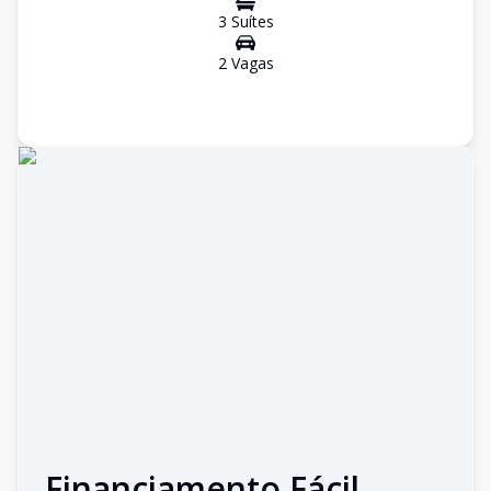
3
Suíte
s
2
Vaga
s
Financiamento Fácil