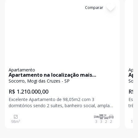
Cód:
4710
Comparar
Có
Apartamento
Apa
Apartamento na localização mais
Apa
desejada da Cidade
áre
Socorro, Mogi das Cruzes - SP
Soco
R$ 1.210.000,00
R$ 
Excelente Apartamento de 98,05m2 com 3
Este
dormitórios sendo 2 suítes, banheiro social, ampla
três
varanda gourmet com vista para Serra. Apartamento
eleg
totalme
98
m²
3
3
2
2
127