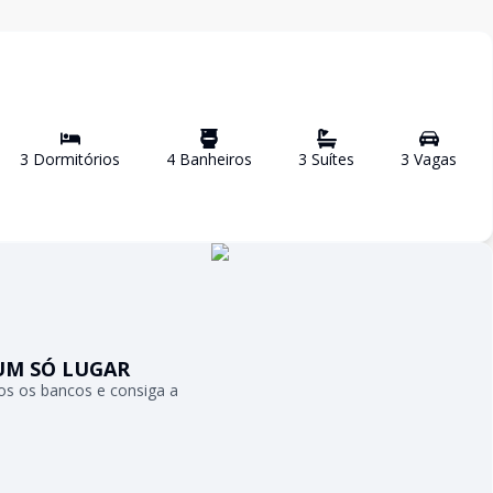
3
Dormitório
s
4
Banheiro
s
3
Suíte
s
3
Vaga
s
UM SÓ LUGAR
s os bancos e consiga a