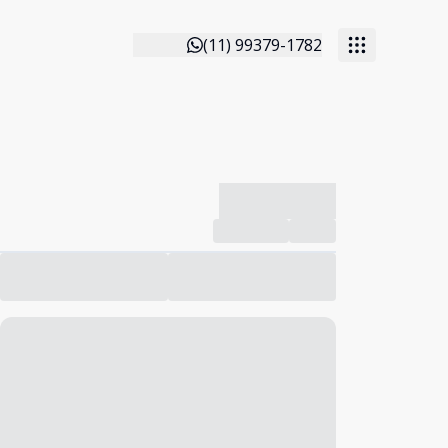
(11) 99379-1782
-------------
Compartilhar
Favorito