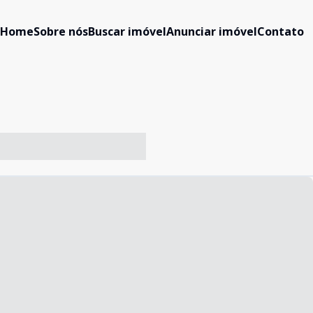
Home
Sobre nós
Buscar imóvel
Anunciar imóvel
Contato
-- ----- ----- --- ------