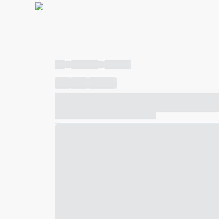
----
----- -----
----- -----
----
-----
---- ------
----- ----- -- ------ ---- ---- -- ---
----- ----- -- ------ ----- ----- -- ------