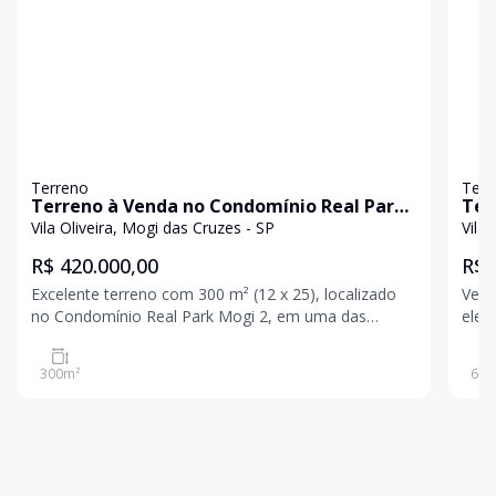
Terreno
Terr
Terreno à Venda no Condomínio Real Park
Ter
Mogi 2 - Vila Oliveira, Mogi das Cruzes
Vila
Vila Oliveira, Mogi das Cruzes - SP
Vila
R$ 420.000,00
R$ 
Excelente terreno com 300 m² (12 x 25), localizado
Venh
no Condomínio Real Park Mogi 2, em uma das
ele 
regiões mais valorizadas de Vila Oliveira, Mogi das
Mogi das Cruz
Cruzes. Destaques do imóvel: 300 m² (12 x 25)
Paul
300
m²
600
Terreno 100% plano, pronto para construir Fundos
conc
para a