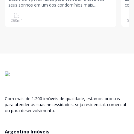
seus sonhos em um dos condomínios mais
com 
valorizados de Mogi das Cruzes. Topografia
em o
privilegiada, praticamente plana, proporcionando
Exce
260
m²
500
menor custo de construção e maior aproveitamento
empreen
do terreno. Locali
perm
Com mais de 1.200 imóveis de qualidade, estamos prontos
para atender às suas necessidades, seja residencial, comercial
ou para desenvolvimento.
Argentino Imóveis