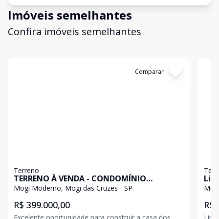
Imóveis semelhantes
Confira imóveis semelhantes
Cód:
5625
Comparar
Có
Terreno
Terr
TERRENO À VENDA - CONDOMÍNIO
Lin
MOSAICO DA SERRA | MOGI DAS CRUZES
Mogi Moderno, Mogi das Cruzes - SP
Mogi
R$ 399.000,00
R$ 
Excelente oportunidade para construir a casa dos
Lindo