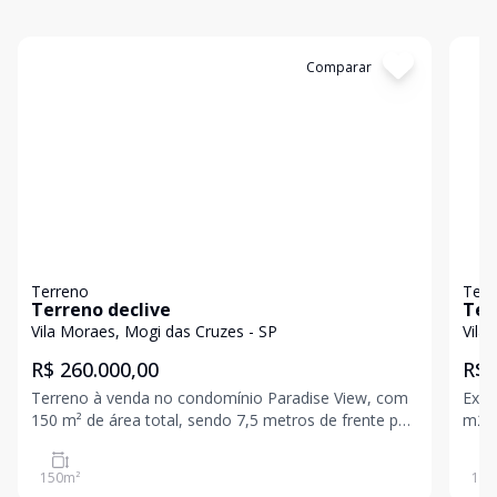
Cód:
5517
Comparar
Có
Terreno
Terr
Terreno declive
Ter
Vila Moraes, Mogi das Cruzes - SP
Vila
R$ 260.000,00
R$ 
Terreno à venda no condomínio Paradise View, com
Exce
150 m² de área total, sendo 7,5 metros de frente por
m2 - 8x22m Construa a casa dos seus sonhos em
20 metros de profundidade. Terreno em declive,
um c
muito bem localizado dentro do condomínio, ideal
para 
150
m²
176
para projetos modernos e com excelente