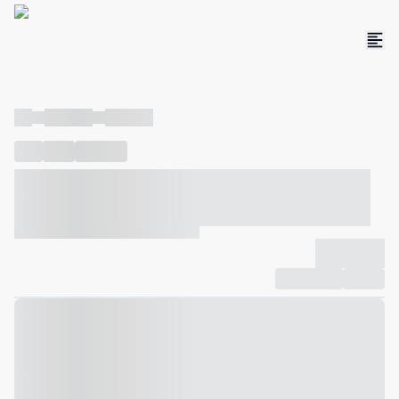
----
----- -----
----- -----
----
-----
---- ------
----- ----- -- ------ ---- ---- -- ----- ----- -----
--- ------
----- ----- -- ------ ----- ----- -- ------
-------------
Compartilhar
Favorito