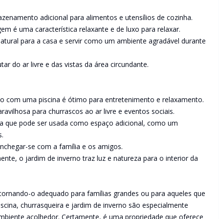
namento adicional para alimentos e utensílios de cozinha.
é uma característica relaxante e de luxo para relaxar.
 natural para a casa e servir como um ambiente agradável durante
ar do ar livre e das vistas da área circundante.
so com uma piscina é ótimo para entretenimento e relaxamento.
avilhosa para churrascos ao ar livre e eventos sociais.
da que pode ser usada como espaço adicional, como um
s.
onchegar-se com a família e os amigos.
te, o jardim de inverno traz luz e natureza para o interior da
 tornando-o adequado para famílias grandes ou para aqueles que
scina, churrasqueira e jardim de inverno são especialmente
 ambiente acolhedor. Certamente, é uma propriedade que oferece