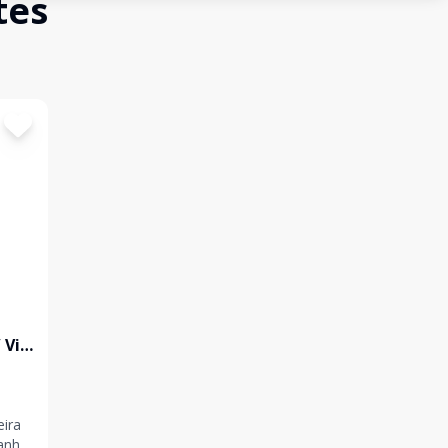
tes
 Vila
eira