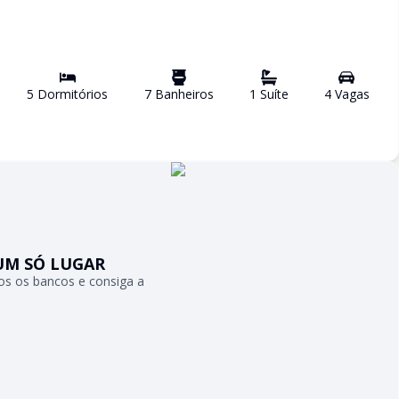
5
Dormitório
s
7
Banheiro
s
1
Suíte
4
Vaga
s
UM SÓ LUGAR
s os bancos e consiga a