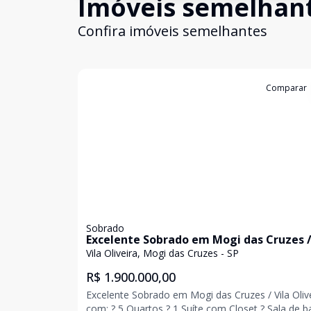
Imóveis semelhan
Confira imóveis semelhantes
Cód:
198
Comparar
Sobrado
Excelente Sobrado em Mogi das Cruzes /
Oliveira
Vila Oliveira, Mogi das Cruzes - SP
R$ 1.900.000,00
Excelente Sobrado em Mogi das Cruzes / Vila Oliv
com: ? 5 Quartos ? 1 Suíte com Closet ? Sala de banho