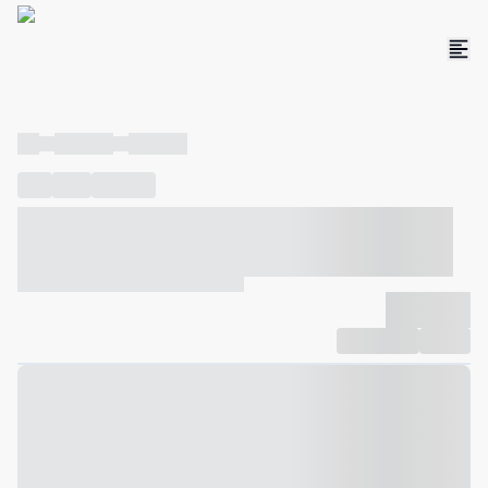
----
----- -----
----- -----
----
-----
---- ------
----- ----- -- ------ ---- ---- -- ----- ----- -----
--- ------
----- ----- -- ------ ----- ----- -- ------
-------------
Compartilhar
Favorito