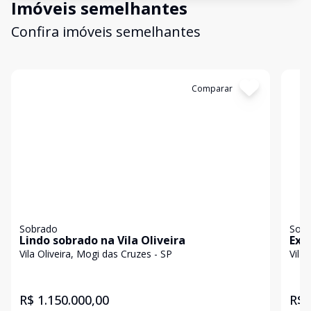
Imóveis semelhantes
Confira imóveis semelhantes
Cód:
5472
Comparar
Có
Sobrado
Sob
Lindo sobrado na Vila Oliveira
Exc
Pad
Vila Oliveira, Mogi das Cruzes - SP
Vila
R$ 1.150.000,00
R$ 