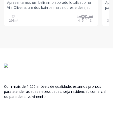
Apresentamos um belíssimo sobrado localizado na
Apre
Vila Oliveira, um dos bairros mais nobres e desejados
padrã
de Mogi das Cruzes. Um imóvel que reúne
prop
arquitetura imponente, ambientes amplos e
conf
298
m²
4
5
1
3
348
excelente localização, perfeito para quem busca viver
com conforto, pri
Com mais de 1.200 imóveis de qualidade, estamos prontos
para atender às suas necessidades, seja residencial, comercial
ou para desenvolvimento.