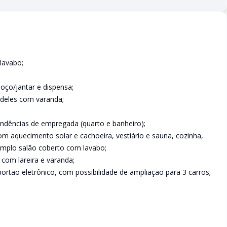
lavabo;
oço/jantar e dispensa;
3 deles com varanda;
pendências de empregada (quarto e banheiro);
com aquecimento solar e cachoeira, vestiário e sauna, cozinha,
 amplo salão coberto com lavabo;
, com lareira e varanda;
rtão eletrônico, com possibilidade de ampliação para 3 carros;