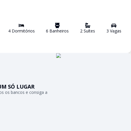
4
Dormitório
s
6
Banheiro
s
2
Suíte
s
3
Vaga
s
UM SÓ LUGAR
s os bancos e consiga a