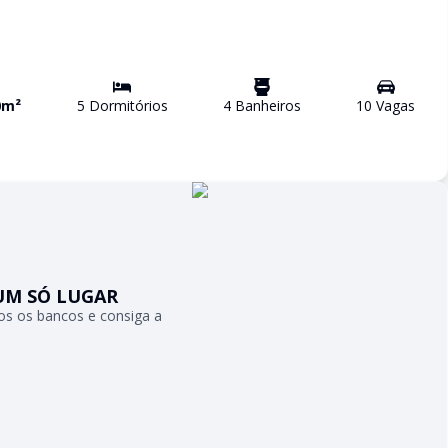
0
m²
5
Dormitório
s
4
Banheiro
s
10
Vaga
s
UM SÓ LUGAR
s os bancos e consiga a