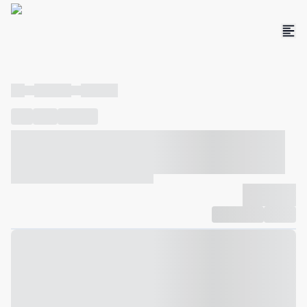
----
----- -----
----- -----
----
-----
---- ------
----- ----- -- ------ ---- ---- -- ----- ----- -----
--- ------
----- ----- -- ------ ----- ----- -- ------
-------------
Compartilhar
Favorito