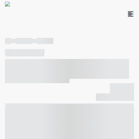
----
----- -----
----- -----
----
-----
---- ------
----- ----- -- ------ ---- ---- -- ----- ----- -----
--- ------
----- ----- -- ------ ----- ----- -- ------
-------------
Compartilhar
Favorito