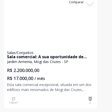
Cód:
3099
Comparar
Salas/Conjuntos
Sala comercial: A sua oportunidade de
negócios.
Jardim Armenia, Mogi das Cruzes - SP
R$ 2.200.000,00
R$ 17.000,00
/ mês
Esta sala comercial excepcional, situada em um dos
edifícios mais renomados de Mogi das Cruzes,
oferece uma série de recursos e uma localização
estratégica para negócios de sucesso. Com duas
145
m²
2
amplas salas, proporcionando um ambiente versátil
para atende