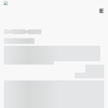
----
----- -----
----- -----
----
-----
---- ------
----- ----- -- ------ ---- ---- -- ----- ----- -----
--- ------
----- ----- -- ------ ----- ----- -- ------
-------------
Compartilhar
Favorito