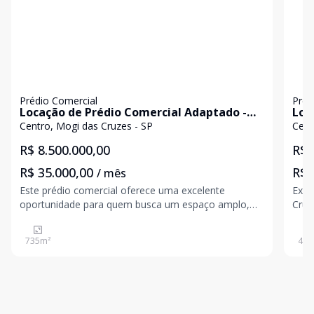
Prédio Comercial
Préd
Locação de Prédio Comercial Adaptado -
Loc
Ideal para Clínicas ou Outros Negócios
das
Centro, Mogi das Cruzes - SP
Cent
R$ 8.500.000,00
R$ 
R$ 35.000,00
R$ 
/ mês
Este prédio comercial oferece uma excelente
Exce
oportunidade para quem busca um espaço amplo,
Cruz
moderno e totalmente adaptado para diversos tipos
como
de negócios. Com 169,37m² de terreno e 735m² de
m
735
m²
450
área construída distribuídos em 5 andares, o prédio
conta com infra