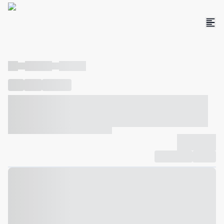
----
----- -----
----- -----
----
-----
---- ------
----- ----- -- ------ ---- ---- -- ----- ----- -----
--- ------
----- ----- -- ------ ----- ----- -- ------
-------------
Compartilhar
Favorito