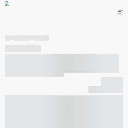
----
----- -----
----- -----
----
-----
---- ------
----- ----- -- ------ ---- ---- -- ----- ----- -----
--- ------
----- ----- -- ------ ----- ----- -- ------
-------------
Compartilhar
Favorito