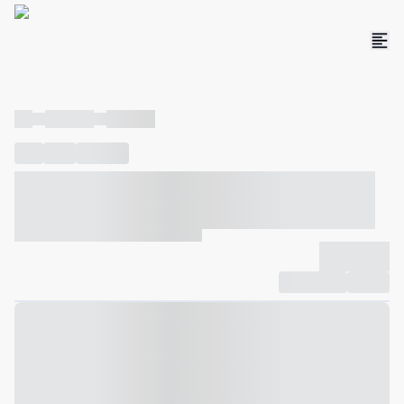
----
----- -----
----- -----
----
-----
---- ------
----- ----- -- ------ ---- ---- -- ----- ----- -----
--- ------
----- ----- -- ------ ----- ----- -- ------
-------------
Compartilhar
Favorito