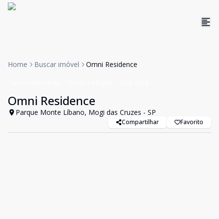
Home
Buscar imóvel
Omni Residence
Empreendimento
Venda e Aluguel
Cód:
2518
Omni Residence
Parque Monte Líbano, Mogi das Cruzes - SP
Compartilhar
Favorito