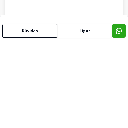
Dúvidas
Ligar
Imóveis semelhantes
Confira imóveis semelhantes