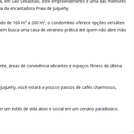
da, em São Sebastião, este empreendimento é uma das melhores
ia da encantadora Praia de Juquehy.
ndo de 160 m² a 200 m², o condomínio oferece opções versáteis
quem busca uma casa de veraneio prática até quem não abre mão
nte, áreas de convivência vibrantes e espaços fitness de última
e Juquehy, você estará a poucos passos de cafés charmosos,
um estilo de vida ativo e social em um cenário paradisíaco.