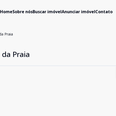
Home
Sobre nós
Buscar imóvel
Anunciar imóvel
Contato
da Praia
 da Praia