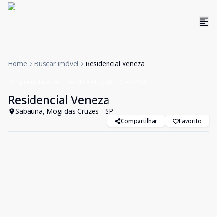
Home
Buscar imóvel
Residencial Veneza
Empreendimento
Venda e Aluguel
Cód:
2650
Residencial Veneza
Sabaúna, Mogi das Cruzes - SP
Compartilhar
Favorito