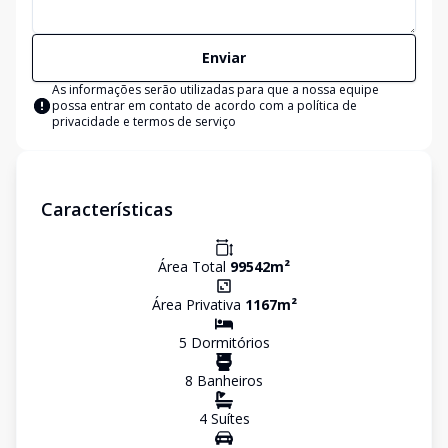
Enviar
As informações serão utilizadas para que a nossa equipe
possa entrar em contato de acordo com a
política de
privacidade e termos de serviço
Características
Área Total
99542
m²
Área Privativa
1167
m²
5
Dormitório
s
8
Banheiro
s
4
Suíte
s